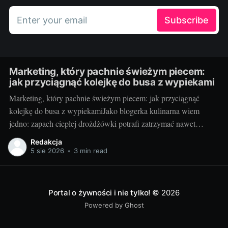
Enter your email
Subscribe
Marketing, który pachnie świeżym piecem:
jak przyciągnąć kolejkę do busa z wypiekami
Marketing, który pachnie świeżym piecem: jak przyciągnąć
kolejkę do busa z wypiekamiJako blogerka kulinarna wiem
jedno: zapach ciepłej drożdżówki potrafi zatrzymać nawet
najbardziej zabieganych. Mobilna piekarnia ma supermoc — piec
Redakcja
na kołach i kontakt z klientem tu i teraz. Jeśli dodasz do tego
5 sie 2026
•
3 min read
zdrowe receptury, czułe opowieści o składnikach i mądrą
Portal o żywności i nie tylko!
© 2026
Powered by Ghost