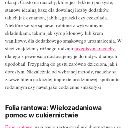
okazji. Ciasto na racuchy, które jest lekkie i puszyste,
stanowi idealną bazę dla dowolnej liczby dodatków,
takich jak cynamon, jabłka, gruszki czy czekolada.
Niektóre wersje są nawet robione z wykwintnymi
składnikami, takimi jak syrop klonowy lub krem
waniliowy, dla dodatkowego smakowego urozmaicenia. W
sieci znajdziemy różnego rodzaju
przepisy na racuchy
,
dlatego z pewnością dostosujemy je do indywidualnych
upodobań. Przypadną do gustu zarówno dzieciom, jak i
dorosłym. Niezależnie od wybranej metody, racuchy są
zawsze hitem na każdej imprezie urodzinowej, spotkaniu
rodzinnym czy nawet jako codzienne smakołyki.
Folia rantowa: Wielozadaniowa
pomoc w cukiernictwie
Folie rantowe
mają wiele zastosowań w cukiernictwie i są