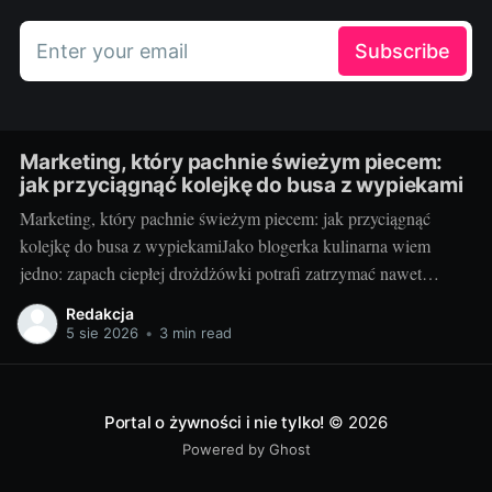
Enter your email
Subscribe
Marketing, który pachnie świeżym piecem:
jak przyciągnąć kolejkę do busa z wypiekami
Marketing, który pachnie świeżym piecem: jak przyciągnąć
kolejkę do busa z wypiekamiJako blogerka kulinarna wiem
jedno: zapach ciepłej drożdżówki potrafi zatrzymać nawet
najbardziej zabieganych. Mobilna piekarnia ma supermoc — piec
Redakcja
na kołach i kontakt z klientem tu i teraz. Jeśli dodasz do tego
5 sie 2026
•
3 min read
zdrowe receptury, czułe opowieści o składnikach i mądrą
Portal o żywności i nie tylko!
© 2026
Powered by Ghost