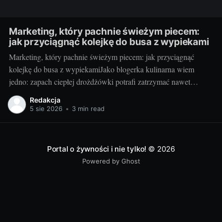
Marketing, który pachnie świeżym piecem:
jak przyciągnąć kolejkę do busa z wypiekami
Marketing, który pachnie świeżym piecem: jak przyciągnąć
kolejkę do busa z wypiekamiJako blogerka kulinarna wiem
jedno: zapach ciepłej drożdżówki potrafi zatrzymać nawet
najbardziej zabieganych. Mobilna piekarnia ma supermoc — piec
Redakcja
na kołach i kontakt z klientem tu i teraz. Jeśli dodasz do tego
5 sie 2026
•
3 min read
zdrowe receptury, czułe opowieści o składnikach i mądrą
Portal o żywności i nie tylko!
© 2026
Powered by Ghost