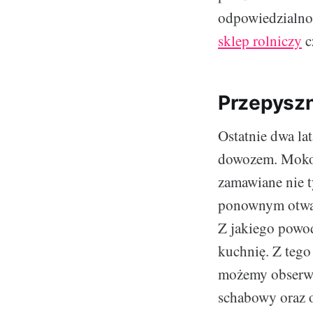
odpowiedzialno
sklep rolniczy
c
Przepyszn
Ostatnie dwa la
dowozem. Moko
zamawiane nie t
ponownym otwarc
Z jakiego powod
kuchnię. Z tego
możemy obserwow
schabowy oraz o