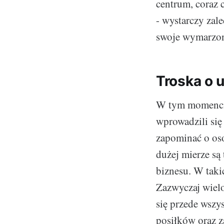
centrum, coraz 
- wystarczy zal
swoje wymarzon
Troska o 
W tym momencie 
wprowadzili się
zapominać o oso
dużej mierze są
biznesu. W taki
Zazwyczaj wielo
się przede wsz
posiłków oraz z