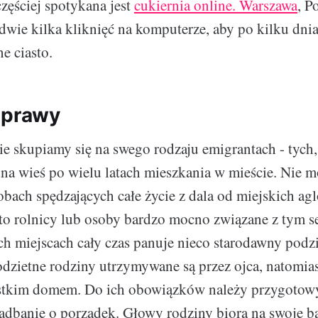
częściej spotykana jest
cukiernia online. Warszawa
, P
edwie kilka kliknięć na komputerze, aby po kilku dn
e ciasto.
uprawy
skupiamy się na swego rodzaju emigrantach - tych,
 na wieś po wielu latach mieszkania w mieście. Nie 
bach spędzających całe życie z dala od miejskich ag
 to rolnicy lub osoby bardzo mocno związane z tym 
ch miejscach cały czas panuje nieco starodawny pod
dzietne rodziny utrzymywane są przez ojca, natomias
ystkim domem. Do ich obowiązków należy przygotow
adbanie o porządek. Głowy rodziny biorą na swoje b