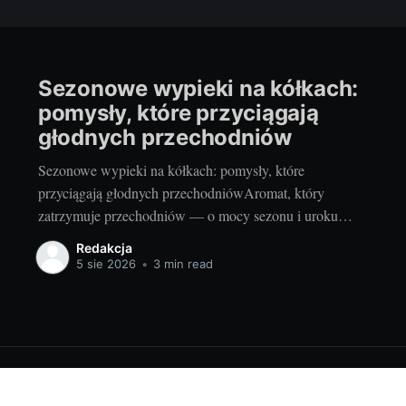
Sezonowe wypieki na kółkach:
pomysły, które przyciągają
głodnych przechodniów
Sezonowe wypieki na kółkach: pomysły, które
przyciągają głodnych przechodniówAromat, który
zatrzymuje przechodniów — o mocy sezonu i uroku
mobilnej piekarniKiedy piekę w domu, najpierw działa
Redakcja
zapach: ciepły cynamon, maślane ciasto, chrupiąca
5 sie 2026
•
3 min read
skórka. W mobilnej piekarni ten efekt ma supermoc.
Aromat unosi się nad chodnikiem i dosłownie zatrzymuje
ludzi w biegu. A