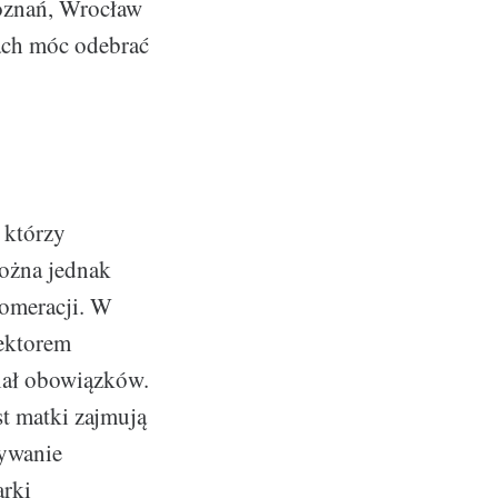
oznań, Wrocław
iach móc odebrać
 którzy
można jednak
lomeracji. W
sektorem
ział obowiązków.
t matki zajmują
ywanie
arki