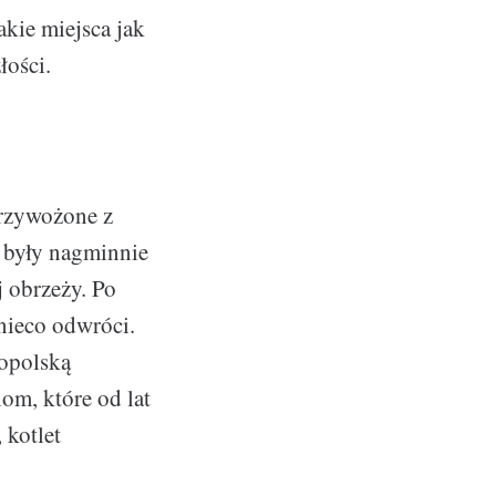
kie miejsca jak
łości.
przywożone z
 były nagminnie
j obrzeży. Po
 nieco odwróci.
ropolską
om, które od lat
 kotlet