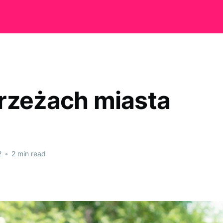
rzeżach miasta
2
•
2 min read