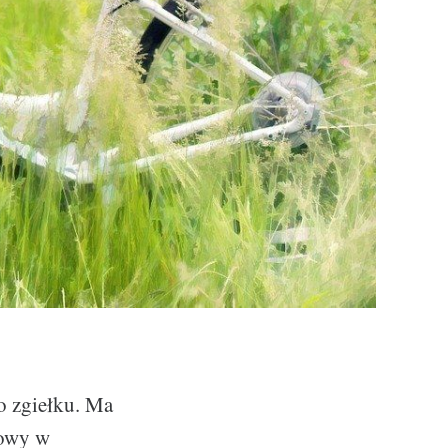
o zgiełku. Ma
towy w