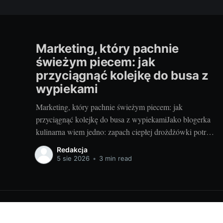
Marketing, który pachnie
świeżym piecem: jak
przyciągnąć kolejkę do busa z
wypiekami
Marketing, który pachnie świeżym piecem: jak
przyciągnąć kolejkę do busa z wypiekamiJako blogerka
kulinarna wiem jedno: zapach ciepłej drożdżówki potrafi
zatrzymać nawet najbardziej zabieganych. Mobilna
Redakcja
piekarnia ma supermoc — piec na kołach i kontakt z
5 sie 2026
•
3 min read
klientem tu i teraz. Jeśli dodasz do tego zdrowe receptury,
czułe opowieści o składnikach i mądrą
Portal o żywności i nie tylko!
© 2026