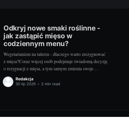
Odkryj nowe smaki roślinne -
jak zastąpić mięso w
codziennym menu?
Wegetarianizm na talerzu - dlaczego warto zrezygnować
z mięsa?Coraz więcej osób podejmuje świadomą decyzję
o rezygnacji z mięsa, a tym samym zmienia swoje
dotychczasowe nawyki żywieniowe na korzyść diety
Redakcja
roślinnej. Głównym powodem takiej zmiany może być
30 lip 2026
•
2 min read
chęć poprawy swojego zdrowia i samopoczucia, troska o
dobro zwierząt, czy też chęć
Powered by Ghost