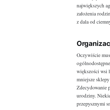
największych a
założenia rodzi
z dala od ciemn
Organizac
Oczywiście musi
ogólnodostępne
większości wsi 
mniejsze sklepy
Zdecydowanie pr
urodziny. Nieki
przepysznymi sm