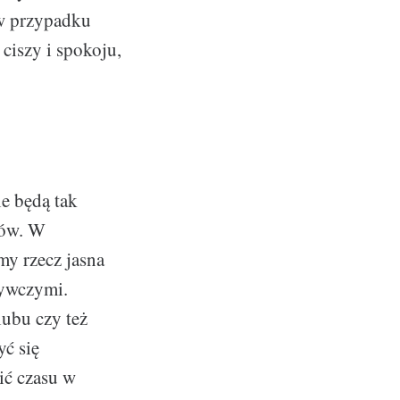
 w przypadku
ciszy i spokoju,
e będą tak
tów. W
my rzecz jasna
żywczymi.
lubu czy też
yć się
ić czasu w