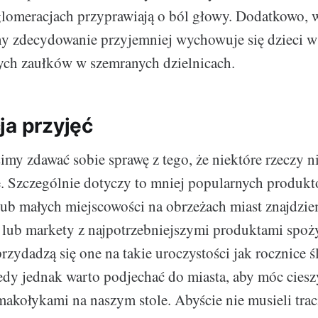
glomeracjach przyprawiają o ból głowy. Dodatkowo,
ny zdecydowanie przyjemniej wychowuje się dzieci w 
ych zaułków w szemranych dzielnicach.
ja przyjęć
my zdawać sobie sprawę z tego, że niektóre rzeczy ni
. Szczególnie dotyczy to mniej popularnych produk
lub małych miejscowości na obrzeżach miast znajdzie
 lub markety z najpotrzebniejszymi produktami spo
zydadzą się one na takie uroczystości jak rocznice ś
edy jednak warto podjechać do miasta, aby móc ciesz
akołykami na naszym stole. Abyście nie musieli trac