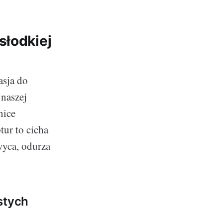
słodkiej
asja do
 naszej
nice
tur to cicha
yca, odurza
stych