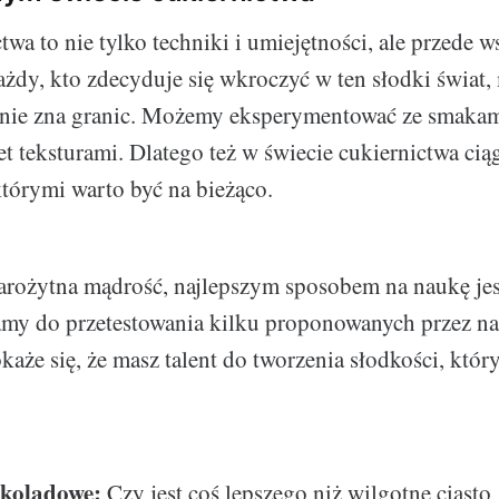
wa to nie tylko techniki i umiejętności, ale przede w
żdy, kto zdecyduje się wkroczyć w ten słodki świat,
nie zna granic. Możemy eksperymentować ze smakami
t teksturami. Dlatego też w świecie cukiernictwa ciąg
którymi warto być na bieżąco.
arożytna mądrość, najlepszym sposobem na naukę jes
my do przetestowania kilku proponowanych przez na
aże się, że masz talent do tworzenia słodkości, który
ekoladowe:
Czy jest coś lepszego niż wilgotne ciasto