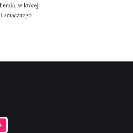
hemia, w której
o i smacznego
e