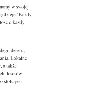
o mamy w swojej
ię dzieje? Każdy
ałość o każdy
dego deseru,
wania. Lokalne
, a także
ch deserów.
 stołu jest