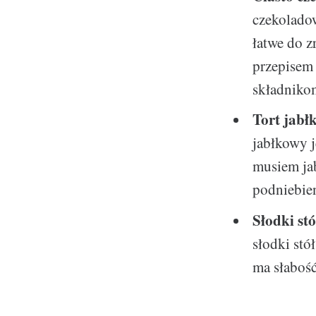
czekoladow
łatwe do z
przepisem 
składnikom
Tort jabł
jabłkowy j
musiem ja
podniebien
Słodki stó
słodki stó
ma słabość