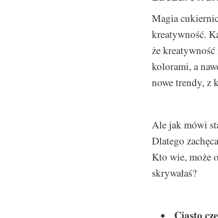
Magia cukiernict
kreatywność. Ka
że kreatywność 
kolorami, a nawe
nowe trendy, z 
Ale jak mówi st
Dlatego zachęca
Kto wie, może ok
skrywałaś?
Ciasto cz