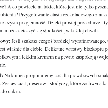
e? A co powiecie na takie, które jest nie tylko pyszne,
robienia? Przygotowanie ciasta czekoladowego z nas
to czysta przyjemność. Dzięki prostej procedurze i ty
, możesz cieszyć się słodkością w każdej chwili.
kowy:
Jeśli szukasz czegoś bardziej wyrafinowanego, t
est właśnie dla ciebie. Delikatne warstwy biszkoptu 
błkowym i lekkim kremem na pewno zaspokoją twoj
ie.
ł:
Na koniec proponujemy coś dla prawdziwych smak
ł. Zestaw ciast, deserów i słodyczy, które zachwycą k
 do cukru.