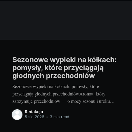
Sezonowe wypieki na kółkach:
pomysły, które przyciągają
głodnych przechodniów
Sezonowe wypieki na kółkach: pomysły, które
przyciągają głodnych przechodniówAromat, który
zatrzymuje przechodniów — o mocy sezonu i uroku
mobilnej piekarniKiedy piekę w domu, najpierw działa
Redakcja
zapach: ciepły cynamon, maślane ciasto, chrupiąca
5 sie 2026
•
3 min read
skórka. W mobilnej piekarni ten efekt ma supermoc.
Aromat unosi się nad chodnikiem i dosłownie zatrzymuje