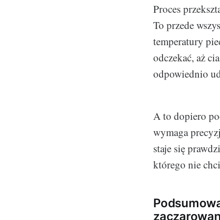
Proces przekszt
To przede wszys
temperatury pie
odczekać, aż cia
odpowiednio ud
A to dopiero poc
wymaga precyzji
staje się prawd
którego nie chci
Podsumowani
zaczarowan