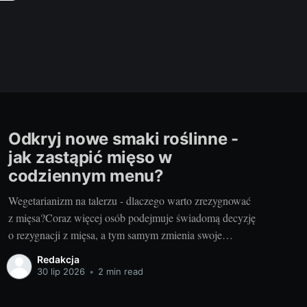
Odkryj nowe smaki roślinne -
jak zastąpić mięso w
codziennym menu?
Wegetarianizm na talerzu - dlaczego warto zrezygnować
z mięsa?Coraz więcej osób podejmuje świadomą decyzję
o rezygnacji z mięsa, a tym samym zmienia swoje
dotychczasowe nawyki żywieniowe na korzyść diety
Redakcja
roślinnej. Głównym powodem takiej zmiany może być
30 lip 2026
•
2 min read
chęć poprawy swojego zdrowia i samopoczucia, troska o
dobro zwierząt, czy też chęć