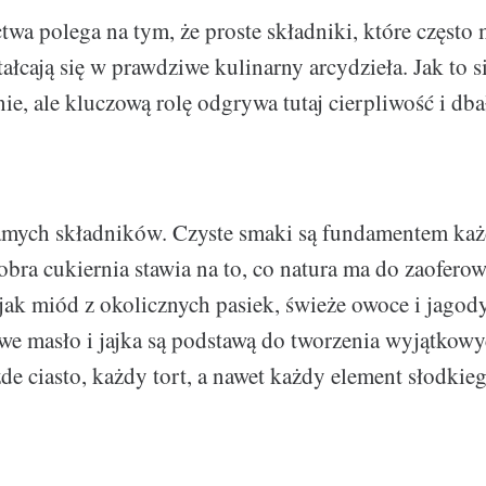
twa polega na tym, że proste składniki, które częst
ałcają się w prawdziwe kulinarny arcydzieła. Jak to s
ie, ale kluczową rolę odgrywa tutaj cierpliwość i db
amych składników. Czyste smaki są fundamentem każ
obra cukiernia stawia na to, co natura ma do zaofero
 jak miód z okolicznych pasiek, świeże owoce i jagody
e masło i jajka są podstawą do tworzenia wyjątkowy
e ciasto, każdy tort, a nawet każdy element słodkiego