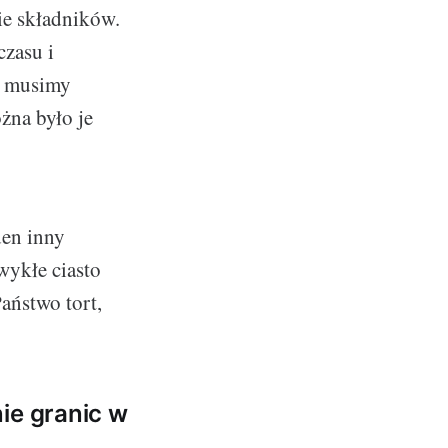
ie składników.
czasu i
ko musimy
ożna było je
den inny
wykłe ciasto
aństwo tort,
ie granic w