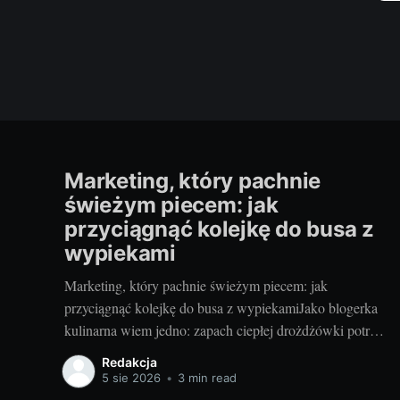
Marketing, który pachnie
świeżym piecem: jak
przyciągnąć kolejkę do busa z
wypiekami
Marketing, który pachnie świeżym piecem: jak
przyciągnąć kolejkę do busa z wypiekamiJako blogerka
kulinarna wiem jedno: zapach ciepłej drożdżówki potrafi
zatrzymać nawet najbardziej zabieganych. Mobilna
Redakcja
piekarnia ma supermoc — piec na kołach i kontakt z
5 sie 2026
•
3 min read
klientem tu i teraz. Jeśli dodasz do tego zdrowe receptury,