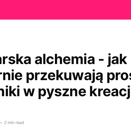
rska alchemia - jak
rnie przekuwają pro
niki w pyszne kreac
•
2 min read