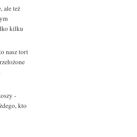
 ale też
zym
lko kilku
o nasz tort
przełożone
e
oszy -
ażdego, kto