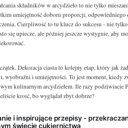
ałcania składników w arcydzieło to nie tylko mieszan
tkim umiejętność doboru proporcji, odpowiedniego 
czenia. Cierpliwość to tu klucz do sukcesu - nie tyl
sto się upiecze, ale później jeszcze wystygnie, aby m
ekorować.
zątek. Dekoracja ciasta to kolejny etap, który jak ża
, wyobraźni i umiejętności. To jest moment, kiedy z
ziwym kulinarnym arcydziełem. Ile razy podziwiacie P
eliście kroić, bo wyglądał zbyt dobrze?
e i inspirujące przepisy - przekraczan
ym świecie cukiernictwa