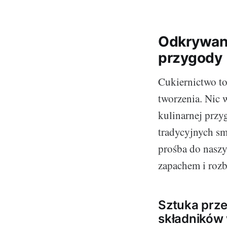
Odkrywani
przygody
Cukiernictwo to
tworzenia. Nic 
kulinarnej przy
tradycyjnych sm
prośba do nasz
zapachem i roz
Sztuka prze
składników 