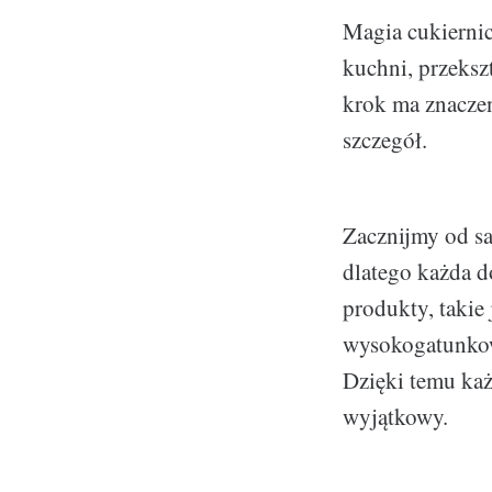
Magia cukiernic
kuchni, przekszt
krok ma znaczen
szczegół.
Zacznijmy od s
dlatego każda d
produkty, takie
wysokogatunkow
Dzięki temu każd
wyjątkowy.