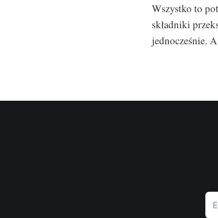
Wszystko to pot
składniki przek
jednocześnie. A
E